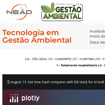
Tecnologia em
Avaliad
Início 
Gestão Ambiental
Data de
CA – CÉU AZUL | CI – CIANORTE | CT – CURITIBA | FX –
1 – Totalmente Insatisfatório | 2 – 