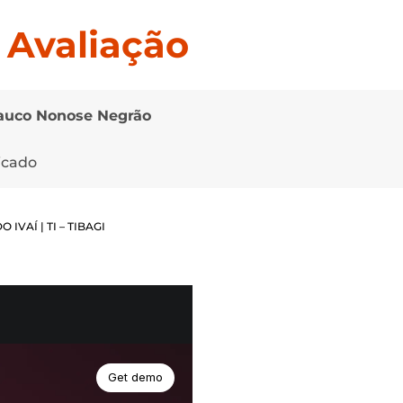
o
Avaliação
auco Nonose Negrão
icado
 IVAÍ | TI – TIBAGI