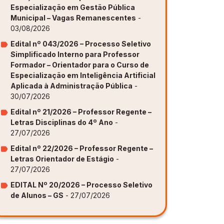
Especialização em Gestão Pública
Municipal – Vagas Remanescentes
-
ovação [GAPI]
ovação [GAPI]
ovação [GAPI]
ovação [GAPI]
ovação [GAPI]
03/08/2026
s de Aprendizagem [PDE]
s de Aprendizagem [PDE]
s de Aprendizagem [PDE]
s de Aprendizagem [PDE]
s de Aprendizagem [PDE]
Edital nº 043/2026 – Processo Seletivo
Simplificado Interno para Professor
Formador – Orientador para o Curso de
Especialização em Inteligência Artificial
Aplicada à Administração Pública
-
30/07/2026
Edital nº 21/2026 – Professor Regente –
Letras Disciplinas do 4º Ano
-
27/07/2026
Edital nº 22/2026 – Professor Regente –
Letras Orientador de Estágio
-
27/07/2026
EDITAL Nº 20/2026 – Processo Seletivo
de Alunos – GS
- 27/07/2026