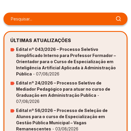
Gestão de Ambientes Promotores de Inovação 
Gestão de Ambientes Promotores de Inovação 
Gestão de Ambientes Promotores de Inovação 
Gestão de Ambientes Promotores de Inovação 
Gestão de Ambientes Promotores de Inovação 
[GAPI]
[GAPI]
[GAPI]
[GAPI]
[GAPI]
Especialização em Gestão de Ambientes de 
Especialização em Gestão de Ambientes de 
Especialização em Gestão de Ambientes de 
Especialização em Gestão de Ambientes de 
Especialização em Gestão de Ambientes de 
Aprendizagem [PDE]
Aprendizagem [PDE]
Aprendizagem [PDE]
Aprendizagem [PDE]
Aprendizagem [PDE]
ÚLTIMAS ATUALIZAÇÕES
Docência na Educação Infantil [DINF]
Docência na Educação Infantil [DINF]
Docência na Educação Infantil [DINF]
Docência na Educação Infantil [DINF]
Docência na Educação Infantil [DINF]
Edital nº 043/2026 – Processo Seletivo
Simplificado Interno para Professor Formador –
Gestão Escolar [GESC]
Gestão Escolar [GESC]
Gestão Escolar [GESC]
Gestão Escolar [GESC]
Gestão Escolar [GESC]
Orientador para o Curso de Especialização em
Inteligência Artificial Aplicada à Administração
Pública
- 07/08/2026
Edital nº 24/2026 – Processo Seletivo de
Mediador Pedagógico para atuar no curso de
Graduação em Administração Publica
-
07/08/2026
Edital nº 56/2026 – Processo de Seleção de
Alunos para o curso de Especialização em
Gestão Pública Municipal – Vagas
Remanescentes
- 03/08/2026