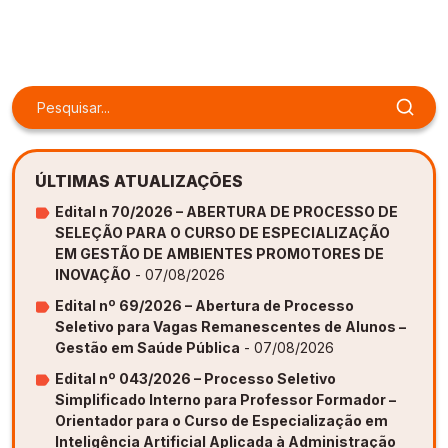
Gestão de Ambientes Promotores de Inovação 
Gestão de Ambientes Promotores de Inovação 
Gestão de Ambientes Promotores de Inovação 
Gestão de Ambientes Promotores de Inovação 
Gestão de Ambientes Promotores de Inovação 
[GAPI]
[GAPI]
[GAPI]
[GAPI]
[GAPI]
Especialização em Gestão de Ambientes de 
Especialização em Gestão de Ambientes de 
Especialização em Gestão de Ambientes de 
Especialização em Gestão de Ambientes de 
Especialização em Gestão de Ambientes de 
Aprendizagem [PDE]
Aprendizagem [PDE]
Aprendizagem [PDE]
Aprendizagem [PDE]
Aprendizagem [PDE]
Docência na Educação Infantil [DINF]
Docência na Educação Infantil [DINF]
Docência na Educação Infantil [DINF]
Docência na Educação Infantil [DINF]
Docência na Educação Infantil [DINF]
ÚLTIMAS ATUALIZAÇÕES
Gestão Escolar [GESC]
Gestão Escolar [GESC]
Gestão Escolar [GESC]
Gestão Escolar [GESC]
Gestão Escolar [GESC]
Edital n 70/2026 – ABERTURA DE PROCESSO DE
SELEÇÃO PARA O CURSO DE ESPECIALIZAÇÃO
EM GESTÃO DE AMBIENTES PROMOTORES DE
INOVAÇÃO
- 07/08/2026
Edital nº 69/2026 – Abertura de Processo
Seletivo para Vagas Remanescentes de Alunos –
Gestão em Saúde Pública
- 07/08/2026
Edital nº 043/2026 – Processo Seletivo
Simplificado Interno para Professor Formador –
Orientador para o Curso de Especialização em
Inteligência Artificial Aplicada à Administração