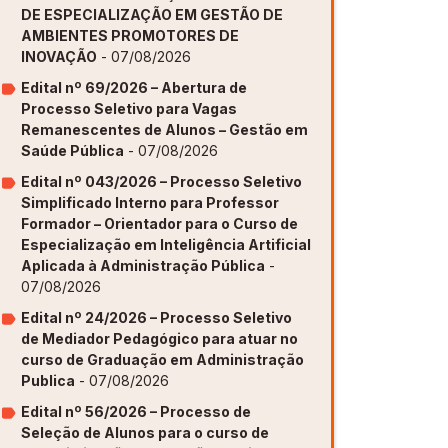
DE ESPECIALIZAÇÃO EM GESTÃO DE
AMBIENTES PROMOTORES DE
ovação [GAPI]
ovação [GAPI]
ovação [GAPI]
ovação [GAPI]
ovação [GAPI]
INOVAÇÃO
- 07/08/2026
s de Aprendizagem [PDE]
s de Aprendizagem [PDE]
s de Aprendizagem [PDE]
s de Aprendizagem [PDE]
s de Aprendizagem [PDE]
Edital nº 69/2026 – Abertura de
Processo Seletivo para Vagas
Remanescentes de Alunos – Gestão em
Saúde Pública
- 07/08/2026
Edital nº 043/2026 – Processo Seletivo
Simplificado Interno para Professor
Formador – Orientador para o Curso de
Especialização em Inteligência Artificial
Aplicada à Administração Pública
-
07/08/2026
Edital nº 24/2026 – Processo Seletivo
de Mediador Pedagógico para atuar no
curso de Graduação em Administração
Publica
- 07/08/2026
Edital nº 56/2026 – Processo de
Seleção de Alunos para o curso de