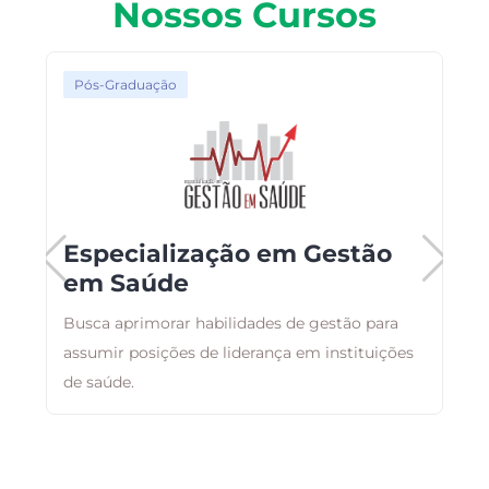
Nossos Cursos
Pós-Graduação
Especialização em Gestão
em Saúde
Busca aprimorar habilidades de gestão para
F
assumir posições de liderança em instituições
p
ão
de saúde.
c
e