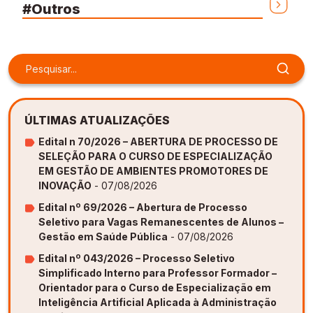
#Outros
Gestão de Ambientes Promotores de Inovação 
Gestão de Ambientes Promotores de Inovação 
Gestão de Ambientes Promotores de Inovação 
Gestão de Ambientes Promotores de Inovação 
Gestão de Ambientes Promotores de Inovação 
[GAPI]
[GAPI]
[GAPI]
[GAPI]
[GAPI]
Especialização em Gestão de Ambientes de 
Especialização em Gestão de Ambientes de 
Especialização em Gestão de Ambientes de 
Especialização em Gestão de Ambientes de 
Especialização em Gestão de Ambientes de 
Aprendizagem [PDE]
Aprendizagem [PDE]
Aprendizagem [PDE]
Aprendizagem [PDE]
Aprendizagem [PDE]
Docência na Educação Infantil [DINF]
Docência na Educação Infantil [DINF]
Docência na Educação Infantil [DINF]
Docência na Educação Infantil [DINF]
Docência na Educação Infantil [DINF]
ÚLTIMAS ATUALIZAÇÕES
Edital n 70/2026 – ABERTURA DE PROCESSO DE
Gestão Escolar [GESC]
Gestão Escolar [GESC]
Gestão Escolar [GESC]
Gestão Escolar [GESC]
Gestão Escolar [GESC]
SELEÇÃO PARA O CURSO DE ESPECIALIZAÇÃO
EM GESTÃO DE AMBIENTES PROMOTORES DE
INOVAÇÃO
- 07/08/2026
Edital nº 69/2026 – Abertura de Processo
Seletivo para Vagas Remanescentes de Alunos –
Gestão em Saúde Pública
- 07/08/2026
Edital nº 043/2026 – Processo Seletivo
Simplificado Interno para Professor Formador –
Orientador para o Curso de Especialização em
Inteligência Artificial Aplicada à Administração