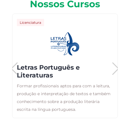
Nossos Cursos
Licenciatura
Letras Português e
Literaturas
Formar profissionais aptos para com a leitura,
O
produção e interpretação de textos e também
a
conhecimento sobre a produção literária
a
escrita na língua portuguesa.
i
á