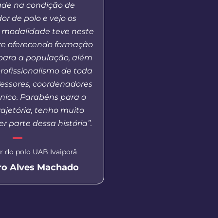
ade na condição de
Básica, ao mesmo tem
r de polo e vejo os
em outros pontos nece
 modalidade teve neste
esta modalidade de
re oferecendo formação
para a população, além
Coordenadora do polo U
profissionalismo de toda
Scheyla Tatiana F
fessores, coordenadores
cnico. Parabéns para o
ajetória, tenho muito
er parte dessa história”.
 do polo UAB Ivaiporã
ro Alves Machado