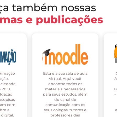
ça também nossas
rmas e publicações
oximação
Esta é a sua sala de aula
ação,
virtual. Aqui você
A
ociedade
encontra todos os
 2019.
materiais necessários
L
ulgação
para seus estudos, além
-
esquisas
do canal de
onam com
comunicação com os
bre a
seus colegas, tutores e
digital.
professores das