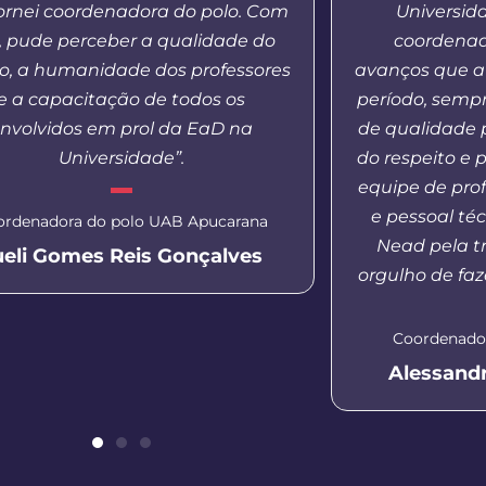
ornei coordenadora do polo. Com
Universid
o, pude perceber a qualidade do
coordenado
o, a humanidade dos professores
avanços que a
e a capacitação de todos os
período, semp
nvolvidos em prol da EaD na
de qualidade 
Universidade”.
do respeito e 
equipe de pro
e pessoal té
ordenadora do polo UAB Apucarana
Nead pela tr
ueli Gomes Reis Gonçalves
orgulho de faz
Coordenador
Alessand