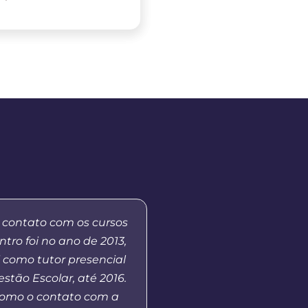
 contato com os cursos
“Ressalto a importânci
tro foi no ano de 2013,
a Distância da Uni
 como tutor presencial
democratizar o acess
stão Escolar, até 2016.
Superior público, além 
tomo o contato com a
formação de professore