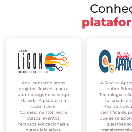
Conhe
platafo
Aqui contemplamos
A Revista Apr
projetos flexíveis para a
sobre Educ
aprendizagem ao longo
Tecnologia e S
da vida. A plataforma
foi criada em
Licon (Livre
Realiza a div
Conhecimento) reúne
científica de p
cursos, eventos,
que se relaci
recursos educacionais e
questões so
outras iniciativas.
transformação 