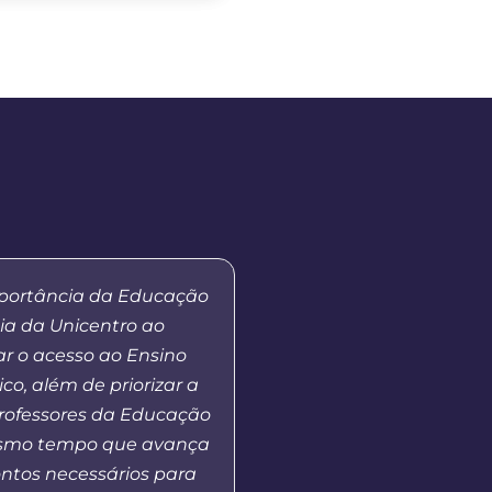
mportância da Educação
“Eu me lembro da prime
ia da Unicentro ao
tutores, quando a Unic
r o acesso ao Ensino
as atividades em nosso 
ico, além de priorizar a
Fui aluna da primeira 
rofessores da Educação
de Pedagogia e alguns
esmo tempo que avança
me tornei coordenadora
ntos necessários para
isso, pude perceber a