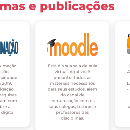
rmas e publicações
oximação
Esta é a sua sala de aula
ação,
virtual. Aqui você
A
ociedade
encontra todos os
 2019.
materiais necessários
L
ulgação
para seus estudos, além
-
esquisas
do canal de
onam com
comunicação com os
bre a
seus colegas, tutores e
digital.
professores das
disciplinas.