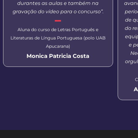
durantes as aulas e também na
avanç
gravação do vídeo para o concurso”.
perí
de q
do re
Aluna do curso de Letras Português e
equi
Literaturas de Língua Portuguesa (polo UAB
e p
Apucarana)
Nea
Monica Patricia Costa
orgul
C
A