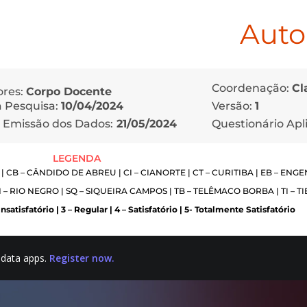
Aut
Coordenação:
Cl
ores:
Corpo Docente
Versão:
1
da Pesquisa:
10/04/2024
Questionário Apl
 Emissão dos Dados:
21/05/2024
LEGENDA
CB – CÂNDIDO DE ABREU | CI – CIANORTE | CT – CURITIBA | EB – ENGE
 – RIO NEGRO | SQ – SIQUEIRA CAMPOS | TB – TELÊMACO BORBA | TI – TI
Insatisfatório | 3 – Regular | 4 – Satisfatório | 5- Totalmente Satisfatório