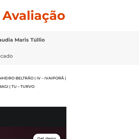
o
Avaliação
audia Maris Túllio
icado
NHEIRO BELTRÃO | IV – IVAIPORÃ |
BAGI | TU – TURVO