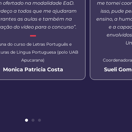
 ofertado na modalidade EaD.
me tornei coo
adeço a todos que me ajudaram
isso, pude p
rantes as aulas e também na
ensino, a hum
ação do vídeo para o concurso”.
e a capac
envolvido
Un
una do curso de Letras Português e
aturas de Língua Portuguesa (polo UAB
Apucarana)
Coordenadora
Monica Patricia Costa
Sueli Gom