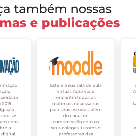
ça também nossas
rmas e publicações
oximação
Esta é a sua sala de aula
ação,
virtual. Aqui você
A
ociedade
encontra todos os
 2019.
materiais necessários
L
ulgação
para seus estudos, além
-
esquisas
do canal de
onam com
comunicação com os
bre a
seus colegas, tutores e
digital.
professores das