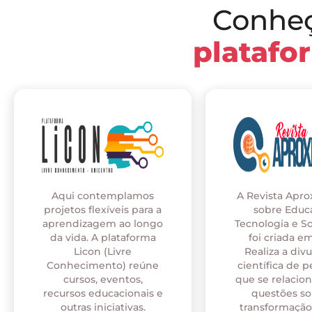
Conhe
platafo
Aqui contemplamos
A Revista Apr
projetos flexíveis para a
sobre Educ
aprendizagem ao longo
Tecnologia e S
da vida. A plataforma
foi criada em
Licon (Livre
Realiza a div
Conhecimento) reúne
científica de p
cursos, eventos,
que se relaci
recursos educacionais e
questões so
outras iniciativas.
transformação 