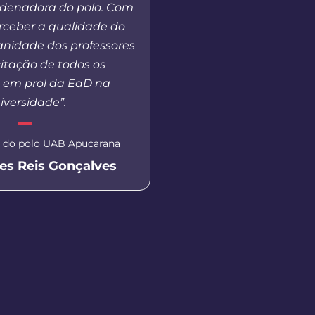
rdenadora do polo. Com
Universidade na co
erceber a qualidade do
coordenador de polo
anidade dos professores
avanços que a modalida
itação de todos os
período, sempre oferec
s em prol da EaD na
de qualidade para a po
iversidade”.
do respeito e profission
equipe de professores,
e pessoal técnico. Pa
 do polo UAB Apucarana
Nead pela trajetória,
es Reis Gonçalves
orgulho de fazer parte d
Coordenador do polo U
Alessandro Alve