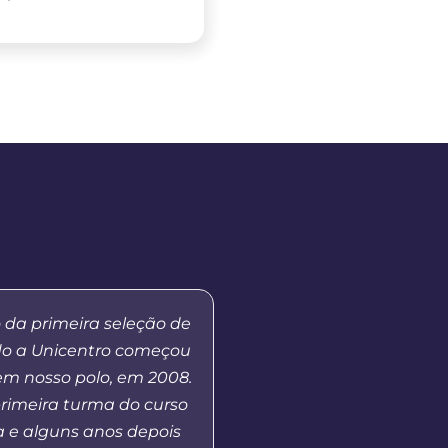
 da primeira seleção de
“Meu primeiro contato 
do a Unicentro começou
EaD da Unicentro foi n
em nosso polo, em 2008.
quando atuei como tut
primeira turma do curso
no curso de Gestão Esco
 e alguns anos depois
Em 2023, retomo o co