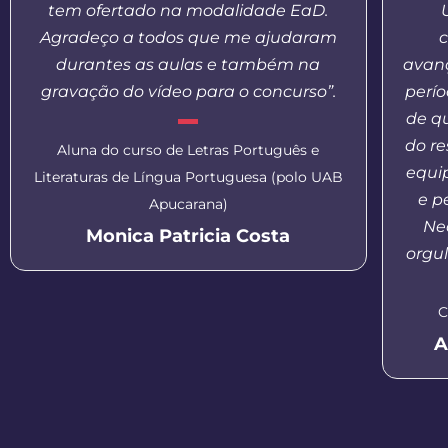
tem ofertado na modalidade EaD.
Agradeço a todos que me ajudaram
c
durantes as aulas e também na
avanç
gravação do vídeo para o concurso”.
perí
de q
do re
Aluna do curso de Letras Português e
equi
Literaturas de Língua Portuguesa (polo UAB
e p
Apucarana)
Nea
Monica Patricia Costa
orgul
C
A