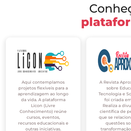
Conhe
platafo
Aqui contemplamos
A Revista Apr
projetos flexíveis para a
sobre Educ
aprendizagem ao longo
Tecnologia e S
da vida. A plataforma
foi criada em
Licon (Livre
Realiza a div
Conhecimento) reúne
científica de p
cursos, eventos,
que se relaci
recursos educacionais e
questões so
outras iniciativas.
transformação 