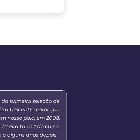
 da primeira seleção de
“Eu sou paratleta e 
do a Unicentro começou
graduação na modalid
em nosso polo, em 2008.
a Distância está me 
primeira turma do curso
disponibilidade de hor
 e alguns anos depois
muito interessante,