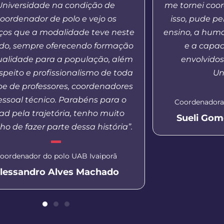
Universidade na condição de
me tornei coo
oordenador de polo e vejo os
isso, pude p
os que a modalidade teve neste
ensino, a hum
odo, sempre oferecendo formação
e a capac
ualidade para a população, além
envolvido
speito e profissionalismo de toda
Un
pe de professores, coordenadores
essoal técnico. Parabéns para o
Coordenadora
d pela trajetória, tenho muito
Sueli Gom
ho de fazer parte dessa história”.
oordenador do polo UAB Ivaiporã
lessandro Alves Machado