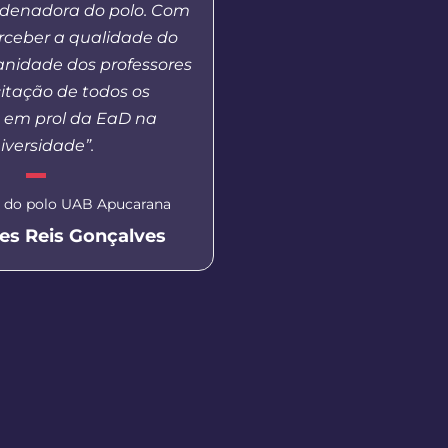
rdenadora do polo. Com
competições dentro e f
erceber a qualidade do
além de um tempo neces
anidade dos professores
treinamento
itação de todos os
s em prol da EaD na
Aluna do curso de Pedag
iversidade”.
Prudentópoli
Isabella Ca
 do polo UAB Apucarana
es Reis Gonçalves