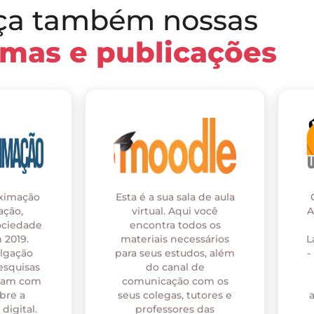
ça também nossas
rmas e publicações
oximação
Esta é a sua sala de aula
ação,
virtual. Aqui você
A
ociedade
encontra todos os
 2019.
materiais necessários
L
ulgação
para seus estudos, além
-
esquisas
do canal de
onam com
comunicação com os
bre a
seus colegas, tutores e
digital.
professores das