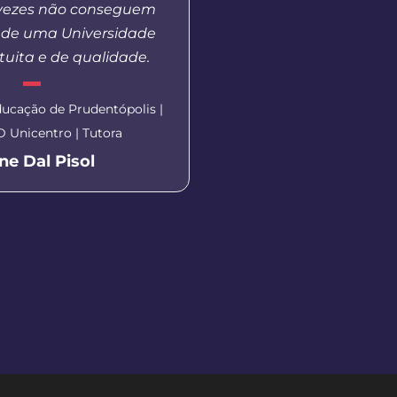
vezes não conseguem
ensino, a humanidade d
o de uma Universidade
e a capacitação de
tuita e de qualidade.
envolvidos em prol
Universidad
ducação de Prudentópolis |
 Unicentro | Tutora
Coordenadora do polo U
ane Dal Pisol
Sueli Gomes Reis 