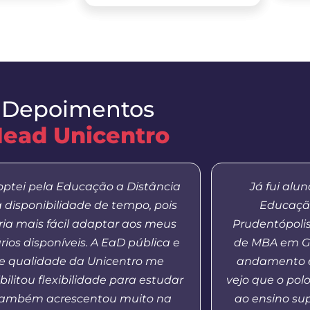
Depoimentos
ead Unicentro
optei pela Educação a Distância
Já fui alu
a disponibilidade de tempo, pois
Educação
aria mais fácil adaptar aos meus
Prudentópoli
rios disponíveis. A EaD pública e
de MBA em Ge
e qualidade da Unicentro me
andamento e
bilitou flexibilidade para estudar
vejo que o pol
também acrescentou muito na
ao ensino su