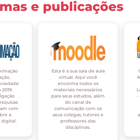
rmas e publicações
oximação
Esta é a sua sala de aula
ação,
virtual. Aqui você
A
ociedade
encontra todos os
 2019.
materiais necessários
L
ulgação
para seus estudos, além
-
esquisas
do canal de
onam com
comunicação com os
bre a
seus colegas, tutores e
digital.
professores das
disciplinas.