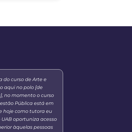
na do curso de Arte e
“Eu me lembro da prime
 aqui no polo [de
tutores, quando a Unic
s], no momento o curso
as atividades em nosso 
stão Pública está em
Fui aluna da primeira 
 hoje como tutora eu
de Pedagogia e alguns
o UAB oportuniza acesso
me tornei coordenadora
perior àquelas pessoas
isso, pude perceber a