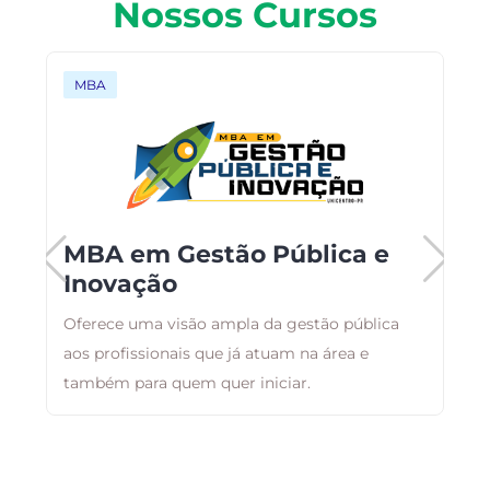
Nossos Cursos
MBA
MBA em Gestão Pública e
Inovação
,
Oferece uma visão ampla da gestão pública
T
m
aos profissionais que já atuam na área e
c
também para quem quer iniciar.
E