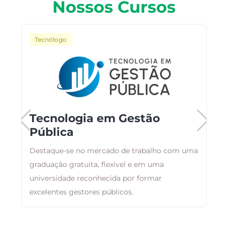
Nossos Cursos
Tecnólogo
o
Tecnologia em Gestão
Pública
A
Destaque-se no mercado de trabalho com uma
t
graduação gratuita, flexível e em uma
d
as
universidade reconhecida por formar
t
excelentes gestores públicos.