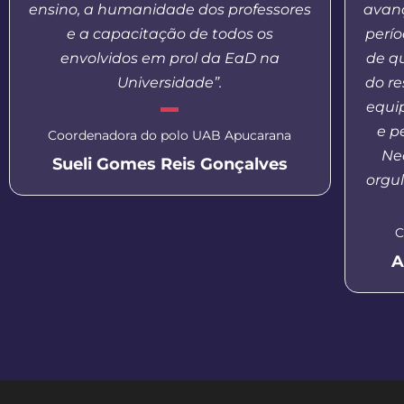
ensino, a humanidade dos professores
avanç
e a capacitação de todos os
perí
envolvidos em prol da EaD na
de q
Universidade”.
do re
equi
e p
Coordenadora do polo UAB Apucarana
Nea
Sueli Gomes Reis Gonçalves
orgul
C
A