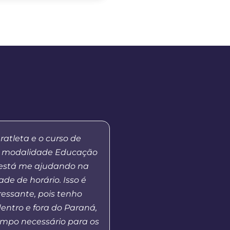
ratleta e o curso de
“Apesar de ainda estar
 modalidade Educação
eu fiquei bem colocad
 está me ajudando na
para professores do
ade de horário. Isso é
Paraná. Isso demonstra
ressante, pois tenho
excelência do curso qu
entro e fora do Paraná,
tem ofertado na moda
mpo necessário para os
Agradeço a todos que