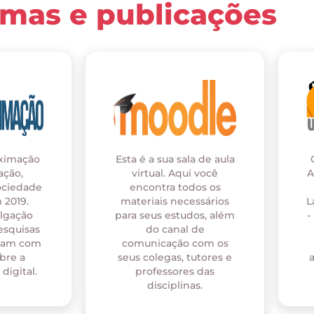
rmas e publicações
oximação
Esta é a sua sala de aula
ação,
virtual. Aqui você
A
ociedade
encontra todos os
 2019.
materiais necessários
L
ulgação
para seus estudos, além
-
esquisas
do canal de
onam com
comunicação com os
bre a
seus colegas, tutores e
digital.
professores das
disciplinas.