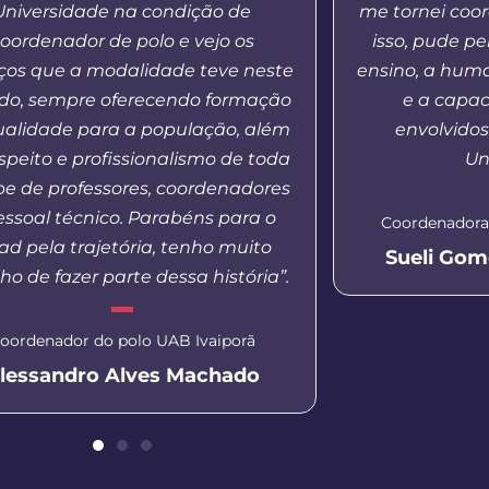
Universidade na condição de
me tornei coo
oordenador de polo e vejo os
isso, pude p
os que a modalidade teve neste
ensino, a hum
odo, sempre oferecendo formação
e a capac
ualidade para a população, além
envolvido
speito e profissionalismo de toda
Un
pe de professores, coordenadores
essoal técnico. Parabéns para o
Coordenadora
d pela trajetória, tenho muito
Sueli Gom
ho de fazer parte dessa história”.
oordenador do polo UAB Ivaiporã
lessandro Alves Machado