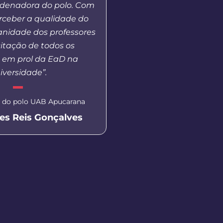
rdenadora do polo. Com
competições dentro e f
erceber a qualidade do
além de um tempo neces
anidade dos professores
treinamento
itação de todos os
s em prol da EaD na
Aluna do curso de Pedag
iversidade”.
Prudentópoli
Isabella Ca
 do polo UAB Apucarana
es Reis Gonçalves