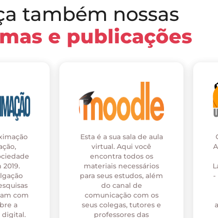
ça também nossas
rmas e publicações
oximação
Esta é a sua sala de aula
ação,
virtual. Aqui você
A
ociedade
encontra todos os
 2019.
materiais necessários
L
ulgação
para seus estudos, além
-
esquisas
do canal de
onam com
comunicação com os
bre a
seus colegas, tutores e
digital.
professores das