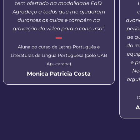
tem ofertado na modalidade EaD.
Agradeço a todos que me ajudaram
c
durantes as aulas e também na
avanç
gravação do vídeo para o concurso”.
perí
de q
do re
Aluna do curso de Letras Português e
equi
Literaturas de Língua Portuguesa (polo UAB
e p
Apucarana)
Nea
Monica Patricia Costa
orgul
C
A