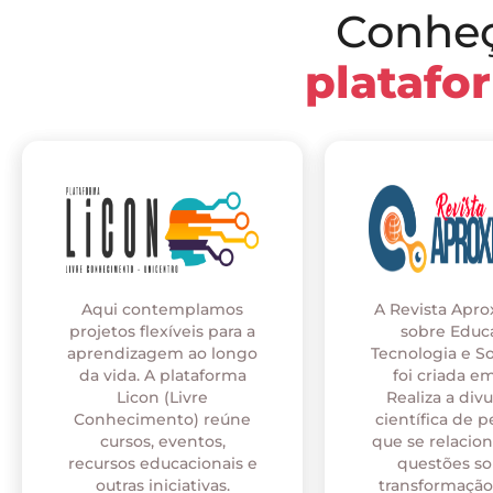
Conhe
platafo
Aqui contemplamos
A Revista Apr
projetos flexíveis para a
sobre Educ
aprendizagem ao longo
Tecnologia e S
da vida. A plataforma
foi criada em
Licon (Livre
Realiza a div
Conhecimento) reúne
científica de p
cursos, eventos,
que se relaci
recursos educacionais e
questões so
outras iniciativas.
transformação 