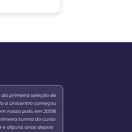
 da primeira seleção de
“Eu sou paratleta e 
do a Unicentro começou
graduação na modalid
em nosso polo, em 2008.
a Distância está me 
primeira turma do curso
disponibilidade de hor
 e alguns anos depois
muito interessante,