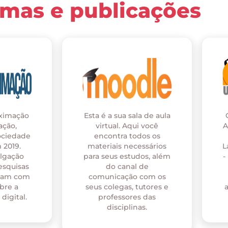
rmas e publicações
oximação
Esta é a sua sala de aula
ação,
virtual. Aqui você
A
ociedade
encontra todos os
 2019.
materiais necessários
L
ulgação
para seus estudos, além
-
esquisas
do canal de
onam com
comunicação com os
bre a
seus colegas, tutores e
digital.
professores das
disciplinas.