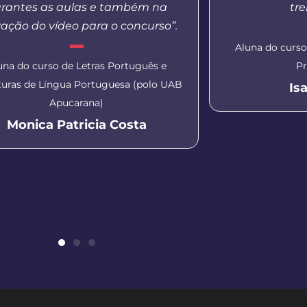
rantes as aulas e também na
tr
ação do vídeo para o concurso”.
Aluna do curs
una do curso de Letras Português e
Pr
aturas de Língua Portuguesa (polo UAB
Is
Apucarana)
Monica Patricia Costa