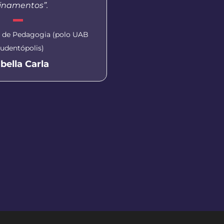
einamentos”.
esta modalidade de
o de Pedagogia (polo UAB
Coordenadora do polo U
udentópolis)
Scheyla Tatiana F
abella Carla