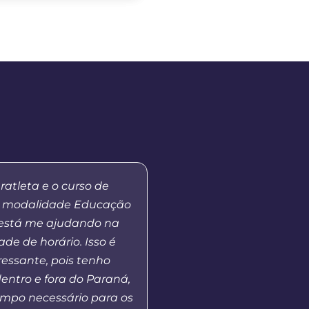
ratleta e o curso de
“Ressalto a importânci
 modalidade Educação
a Distância da Uni
 está me ajudando na
democratizar o acess
ade de horário. Isso é
Superior público, além 
ressante, pois tenho
formação de professore
entro e fora do Paraná,
Básica, ao mesmo tem
mpo necessário para os
em outros pontos nece