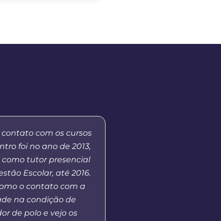
 contato com os cursos
Já fui aluna do curs
tro foi no ano de 2013,
Educação aqui no 
 como tutor presencial
Prudentópolis], no mo
stão Escolar, até 2016.
de MBA em Gestão Púb
tomo o contato com a
andamento e hoje co
ade na condição de
vejo que o polo UAB opo
r de polo e vejo os
ao ensino superior àq