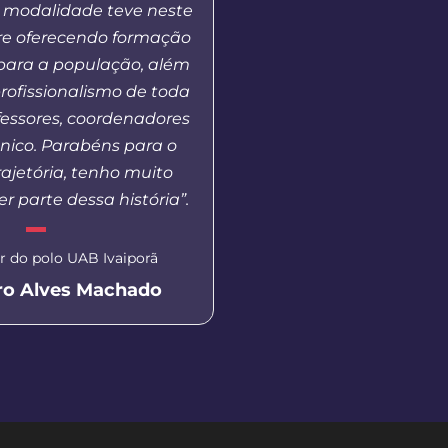
 modalidade teve neste
que muitas vezes nã
re oferecendo formação
estar dentro de uma 
para a população, além
publica, gratuita e d
profissionalismo de toda
fessores, coordenadores
Secretária de Educação de 
cnico. Parabéns para o
Aluna EaD Unicentro
ajetória, tenho muito
Eliane Dal P
er parte dessa história”.
 do polo UAB Ivaiporã
ro Alves Machado