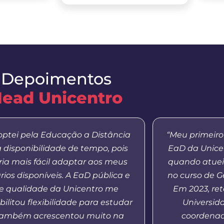
Depoimentos
ead Unicentro
optei pela Educação a Distância
“Meu primeiro
a disponibilidade de tempo, pois
EaD da Unicen
aria mais fácil adaptar aos meus
quando atuei
rios disponíveis. A EaD pública e
no curso de Ge
e qualidade da Unicentro me
Em 2023, re
bilitou flexibilidade para estudar
Universid
também acrescentou muito na
coordenado