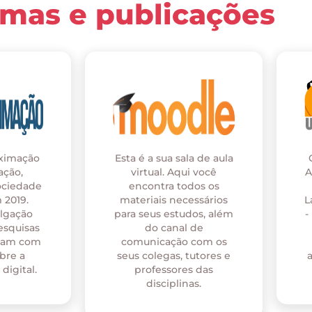
rmas e publicações
oximação
Esta é a sua sala de aula
ação,
virtual. Aqui você
A
ociedade
encontra todos os
 2019.
materiais necessários
L
ulgação
para seus estudos, além
-
esquisas
do canal de
onam com
comunicação com os
bre a
seus colegas, tutores e
digital.
professores das
disciplinas.