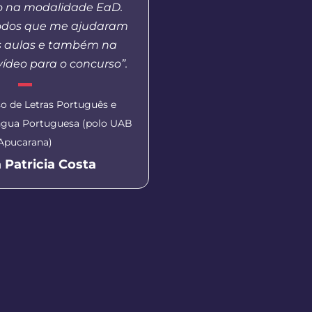
o na modalidade EaD.
Oeste de Santa Catarin
odos que me ajudaram
a demanda que hoje 
s aulas e também na
presencial não conseg
ídeo para o concurso”.
Coordenadora do polo UA
o de Letras Português e
Kelvin Sil
íngua Portuguesa (polo UAB
Apucarana)
 Patricia Costa