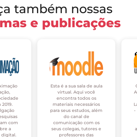
ça também nossas
rmas e publicações
oximação
Esta é a sua sala de aula
ação,
virtual. Aqui você
A
ociedade
encontra todos os
 2019.
materiais necessários
L
ulgação
para seus estudos, além
-
esquisas
do canal de
onam com
comunicação com os
bre a
seus colegas, tutores e
digital.
professores das