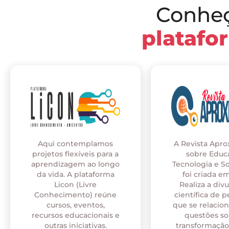
Conhe
platafo
Aqui contemplamos
A Revista Apr
projetos flexíveis para a
sobre Educ
aprendizagem ao longo
Tecnologia e S
da vida. A plataforma
foi criada em
Licon (Livre
Realiza a div
Conhecimento) reúne
científica de p
cursos, eventos,
que se relaci
recursos educacionais e
questões so
outras iniciativas.
transformação 