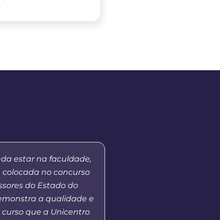
nda estar na faculdade,
“Quero agradecer a par
m colocada no concurso
Unicentro e o polo, que
ssores do Estado do
acesso à educação 
demonstra a qualidade e
qualidade ao municí
 curso que a Unicentro
Sudoeste do Paraná 