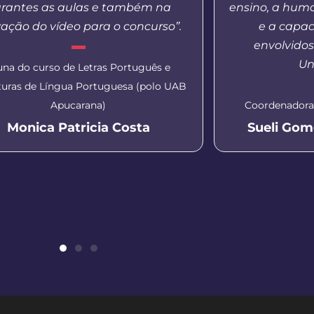
rantes as aulas e também na
ensino, a hum
ação do vídeo para o concurso”.
e a capac
envolvido
Un
una do curso de Letras Português e
aturas de Língua Portuguesa (polo UAB
Apucarana)
Coordenadora
Monica Patricia Costa
Sueli Gom