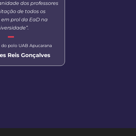
anidade dos professores
treinamento
itação de todos os
s em prol da EaD na
Aluna do curso de Pedag
iversidade”.
Prudentópoli
Isabella Ca
 do polo UAB Apucarana
es Reis Gonçalves