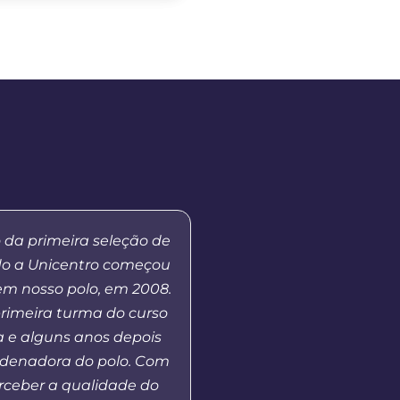
 da primeira seleção de
“Eu sou paratleta e 
do a Unicentro começou
graduação na modalid
em nosso polo, em 2008.
a Distância está me 
primeira turma do curso
disponibilidade de hor
 e alguns anos depois
muito interessante,
rdenadora do polo. Com
competições dentro e f
erceber a qualidade do
além de um tempo neces