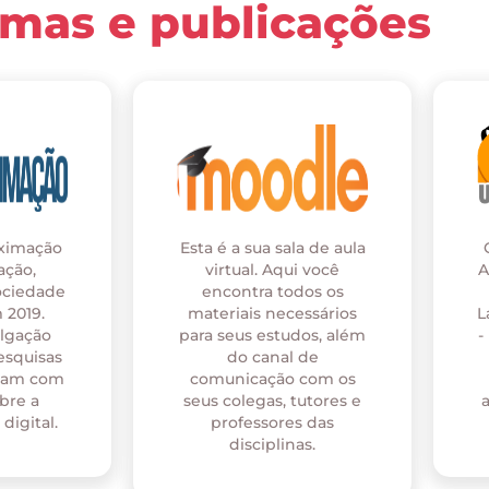
rmas e publicações
oximação
Esta é a sua sala de aula
ação,
virtual. Aqui você
A
ociedade
encontra todos os
 2019.
materiais necessários
L
ulgação
para seus estudos, além
-
esquisas
do canal de
onam com
comunicação com os
bre a
seus colegas, tutores e
digital.
professores das
disciplinas.