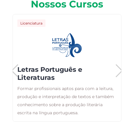
Nossos Cursos
Licenciatura
Letras Português e
Literaturas
e
o,
Formar profissionais aptos para com a leitura,
O
produção e interpretação de textos e também
a
conhecimento sobre a produção literária
a
escrita na língua portuguesa.
i
á