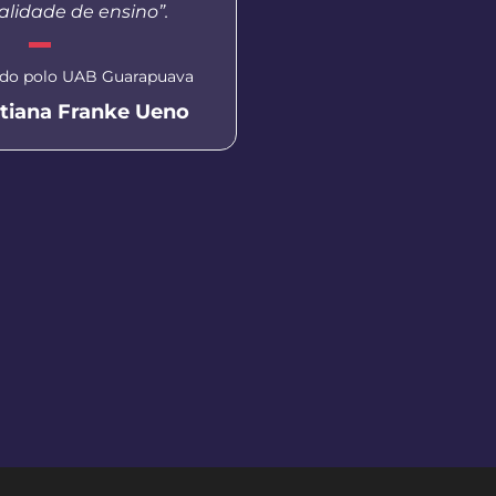
lidade de ensino”.
presencial não conseg
do polo UAB Guarapuava
Coordenadora do polo UA
atiana Franke Ueno
Kelvin Sil