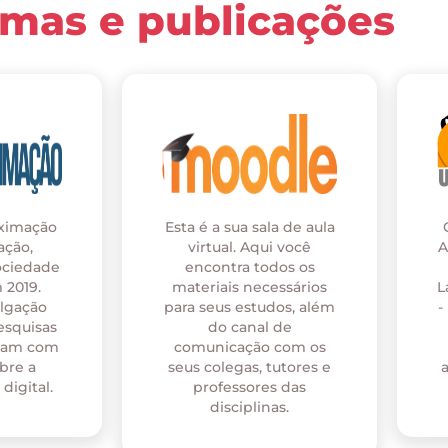
rmas e publicações
oximação
Esta é a sua sala de aula
ação,
virtual. Aqui você
A
ociedade
encontra todos os
 2019.
materiais necessários
L
ulgação
para seus estudos, além
-
esquisas
do canal de
onam com
comunicação com os
bre a
seus colegas, tutores e
digital.
professores das
disciplinas.