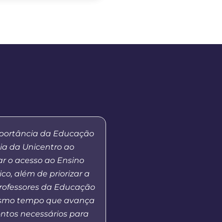
mportância da Educação
“Quero agradecer a par
ia da Unicentro ao
Unicentro e o polo, que
r o acesso ao Ensino
acesso à educação 
ico, além de priorizar a
qualidade ao municí
rofessores da Educação
Sudoeste do Paraná 
esmo tempo que avança
Oeste de Santa Catarin
ntos necessários para
a demanda que hoje 