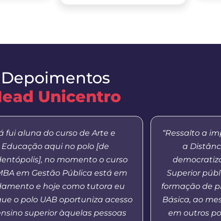
Depoimentos
ead Unicentro
á fui aluna do curso de Arte e
“Ressalto a i
Educação aqui no polo [de
a Distânc
entópolis], no momento o curso
democratiza
MBA em Gestão Pública está em
Superior públ
amento e hoje como tutora eu
formação de p
que o polo UAB oportuniza acesso
Básica, ao m
ensino superior àquelas pessoas
em outros po