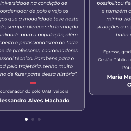
Universidade na condição de
possibilitou f
oordenador de polo e vejo os
e também a
os que a modalidade teve neste
minha vida
odo, sempre oferecendo formação
situações a re
ualidade para a população, além
tinha
speito e profissionalismo de toda
pe de professores, coordenadores
Egressa, gra
essoal técnico. Parabéns para o
Gestão Pública
d pela trajetória, tenho muito
Públ
ho de fazer parte dessa história”.
Maria M
G
oordenador do polo UAB Ivaiporã
lessandro Alves Machado