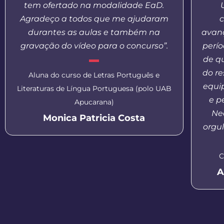
tem ofertado na modalidade EaD.
Agradeço a todos que me ajudaram
c
durantes as aulas e também na
avanç
gravação do vídeo para o concurso”.
perí
de q
do re
Aluna do curso de Letras Português e
equi
Literaturas de Língua Portuguesa (polo UAB
e p
Apucarana)
Nea
Monica Patricia Costa
orgul
C
A