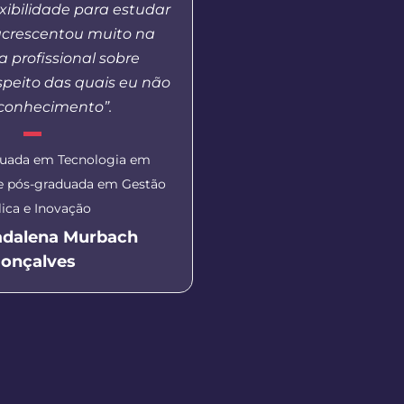
lexibilidade para estudar
me tornei coordenadora
crescentou muito na
isso, pude perceber a
 profissional sobre
ensino, a humanidade d
speito das quais eu não
e a capacitação de
 conhecimento”.
envolvidos em prol
Universidad
duada em Tecnologia em
 e pós-graduada em Gestão
Coordenadora do polo U
ica e Inovação
Sueli Gomes Reis 
adalena Murbach
onçalves