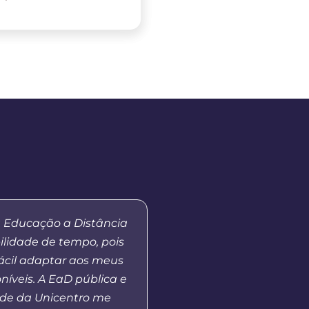
a Educação a Distância
“Eu me lembro da prime
ilidade de tempo, pois
tutores, quando a Unic
fácil adaptar aos meus
as atividades em nosso 
níveis. A EaD pública e
Fui aluna da primeira 
de da Unicentro me
de Pedagogia e alguns