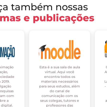
ça também nossas
rmas e publicações
oximação
Esta é a sua sala de aula
ação,
virtual. Aqui você
A
ociedade
encontra todos os
 2019.
materiais necessários
L
ulgação
para seus estudos, além
-
esquisas
do canal de
onam com
comunicação com os
bre a
seus colegas, tutores e
digital.
professores das