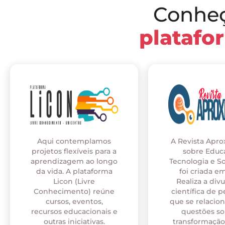
Conhe
platafo
Aqui contemplamos
A Revista Apr
projetos flexíveis para a
sobre Educ
aprendizagem ao longo
Tecnologia e S
da vida. A plataforma
foi criada em
Licon (Livre
Realiza a div
Conhecimento) reúne
científica de p
cursos, eventos,
que se relaci
recursos educacionais e
questões so
outras iniciativas.
transformação 