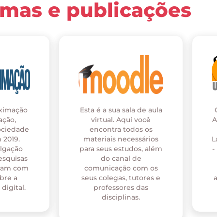
rmas e publicações
oximação
Esta é a sua sala de aula
ação,
virtual. Aqui você
A
ociedade
encontra todos os
 2019.
materiais necessários
L
ulgação
para seus estudos, além
-
esquisas
do canal de
onam com
comunicação com os
bre a
seus colegas, tutores e
digital.
professores das
disciplinas.