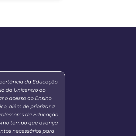
mportância da Educação
“Quero agradecer a par
ia da Unicentro ao
Unicentro e o polo, que
r o acesso ao Ensino
acesso à educação 
ico, além de priorizar a
qualidade ao municí
rofessores da Educação
Sudoeste do Paraná 
esmo tempo que avança
Oeste de Santa Catarin
ntos necessários para
a demanda que hoje 