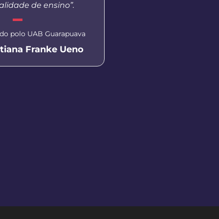
lidade de ensino”.
presencial não conseg
do polo UAB Guarapuava
Coordenadora do polo UA
atiana Franke Ueno
Kelvin Sil