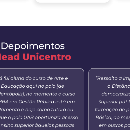
Depoimentos
ead Unicentro
á fui aluna do curso de Arte e
“Ressalto a i
Educação aqui no polo [de
a Distânc
entópolis], no momento o curso
democratiza
MBA em Gestão Pública está em
Superior públ
amento e hoje como tutora eu
formação de p
que o polo UAB oportuniza acesso
Básica, ao m
ensino superior àquelas pessoas
em outros po