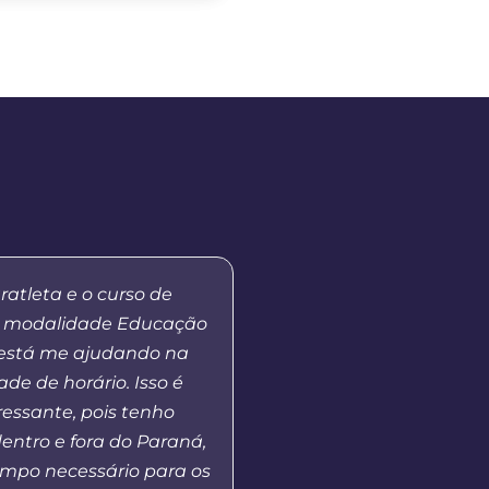
ratleta e o curso de
“Eu me lembro da prime
 modalidade Educação
tutores, quando a Unic
 está me ajudando na
as atividades em nosso 
ade de horário. Isso é
Fui aluna da primeira 
ressante, pois tenho
de Pedagogia e alguns
entro e fora do Paraná,
me tornei coordenadora
mpo necessário para os
isso, pude perceber a