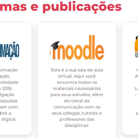
rmas e publicações
oximação
Esta é a sua sala de aula
ação,
virtual. Aqui você
A
ociedade
encontra todos os
 2019.
materiais necessários
L
ulgação
para seus estudos, além
-
esquisas
do canal de
onam com
comunicação com os
bre a
seus colegas, tutores e
digital.
professores das
disciplinas.