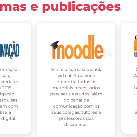
rmas e publicações
oximação
Esta é a sua sala de aula
ação,
virtual. Aqui você
A
ociedade
encontra todos os
 2019.
materiais necessários
L
ulgação
para seus estudos, além
-
esquisas
do canal de
onam com
comunicação com os
bre a
seus colegas, tutores e
digital.
professores das
disciplinas.