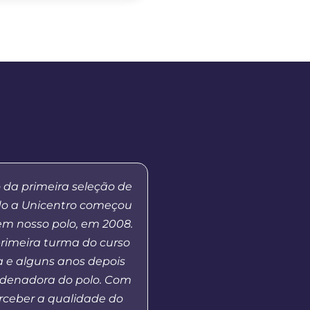
 da primeira seleção de
“Meu primeiro contato 
do a Unicentro começou
EaD da Unicentro foi n
em nosso polo, em 2008.
quando atuei como tut
primeira turma do curso
no curso de Gestão Esco
 e alguns anos depois
Em 2023, retomo o co
rdenadora do polo. Com
Universidade na co
erceber a qualidade do
coordenador de polo