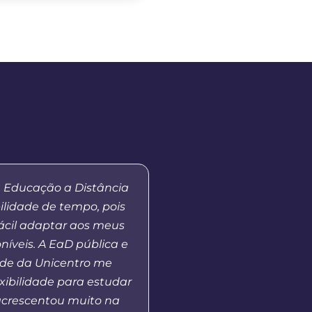
a Educação a Distância
“Apesar de ainda estar
ilidade de tempo, pois
eu fiquei bem colocad
fácil adaptar aos meus
para professores do
níveis. A EaD pública e
Paraná. Isso demonstra
de da Unicentro me
excelência do curso qu
lexibilidade para estudar
tem ofertado na moda
crescentou muito na
Agradeço a todos que