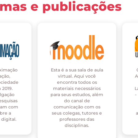
rmas e publicações
oximação
Esta é a sua sala de aula
ação,
virtual. Aqui você
A
ociedade
encontra todos os
 2019.
materiais necessários
L
ulgação
para seus estudos, além
-
esquisas
do canal de
onam com
comunicação com os
bre a
seus colegas, tutores e
digital.
professores das
disciplinas.