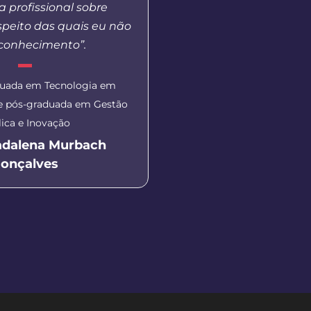
 profissional sobre
durantes as aulas 
speito das quais eu não
gravação do vídeo para
 conhecimento”.
Aluna do curso de Letra
duada em Tecnologia em
Literaturas de Língua Port
 e pós-graduada em Gestão
Apucarana)
ica e Inovação
Monica Patrici
adalena Murbach
onçalves