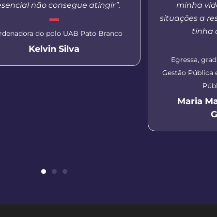
esencial não consegue atingir”.
minha vida
situações a re
tinha
rdenadora do polo UAB Pato Branco
Kelvin Silva
Egressa, gra
Gestão Pública
Públ
Maria M
G