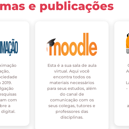
rmas e publicações
oximação
Esta é a sua sala de aula
ação,
virtual. Aqui você
A
ociedade
encontra todos os
 2019.
materiais necessários
L
ulgação
para seus estudos, além
-
esquisas
do canal de
onam com
comunicação com os
bre a
seus colegas, tutores e
digital.
professores das
disciplinas.