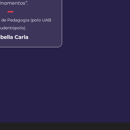
einamentos”.
esta modalidade de
o de Pedagogia (polo UAB
Coordenadora do polo U
udentópolis)
Scheyla Tatiana F
abella Carla