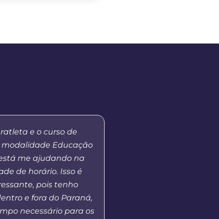
ratleta e o curso de
“Ressalto a importânci
 modalidade Educação
a Distância da Uni
 está me ajudando na
democratizar o acess
ade de horário. Isso é
Superior público, além 
ressante, pois tenho
formação de professore
entro e fora do Paraná,
Básica, ao mesmo tem
mpo necessário para os
em outros pontos nece