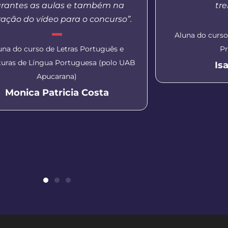
rantes as aulas e também na
tr
ação do vídeo para o concurso”.
Aluna do curs
una do curso de Letras Português e
Pr
aturas de Língua Portuguesa (polo UAB
Is
Apucarana)
Monica Patricia Costa