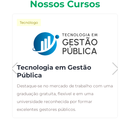
Nossos Cursos
Tecnólogo
o
Tecnologia em Gestão
Pública
Destaque-se no mercado de trabalho com uma
A
graduação gratuita, flexível e em uma
a
as
universidade reconhecida por formar
g
excelentes gestores públicos.
a