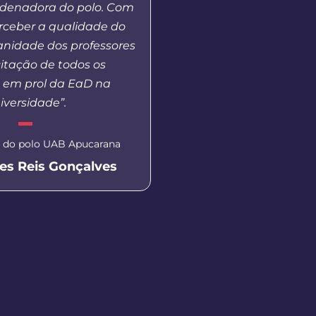
rdenadora do polo. Com
vejo que o polo UAB opo
erceber a qualidade do
ao ensino superior àq
anidade dos professores
que muitas vezes nã
itação de todos os
estar dentro de uma 
s em prol da EaD na
publica, gratuita e d
iversidade”.
Secretária de Educação de 
 do polo UAB Apucarana
Aluna EaD Unicentro
es Reis Gonçalves
Eliane Dal P