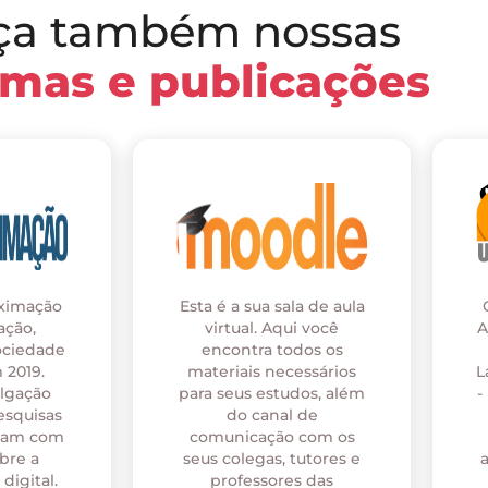
ça também nossas
rmas e publicações
oximação
Esta é a sua sala de aula
ação,
virtual. Aqui você
A
ociedade
encontra todos os
 2019.
materiais necessários
L
ulgação
para seus estudos, além
-
esquisas
do canal de
onam com
comunicação com os
bre a
seus colegas, tutores e
digital.
professores das