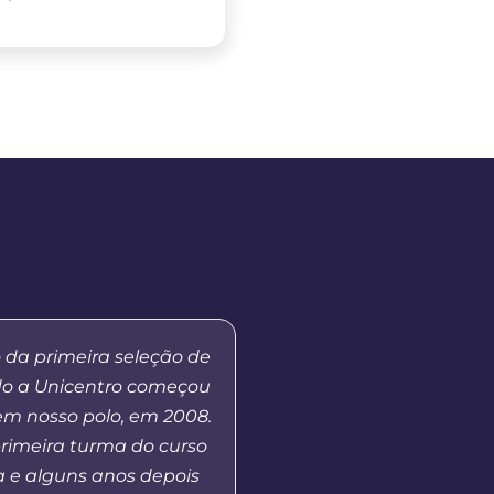
 da primeira seleção de
Já fui aluna do curs
do a Unicentro começou
Educação aqui no 
em nosso polo, em 2008.
Prudentópolis], no mo
primeira turma do curso
de MBA em Gestão Púb
 e alguns anos depois
andamento e hoje co