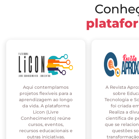
Conhe
platafo
Aqui contemplamos
A Revista Apr
projetos flexíveis para a
sobre Educ
aprendizagem ao longo
Tecnologia e S
da vida. A plataforma
foi criada em
Licon (Livre
Realiza a div
Conhecimento) reúne
científica de p
cursos, eventos,
que se relaci
recursos educacionais e
questões so
outras iniciativas.
transformação 