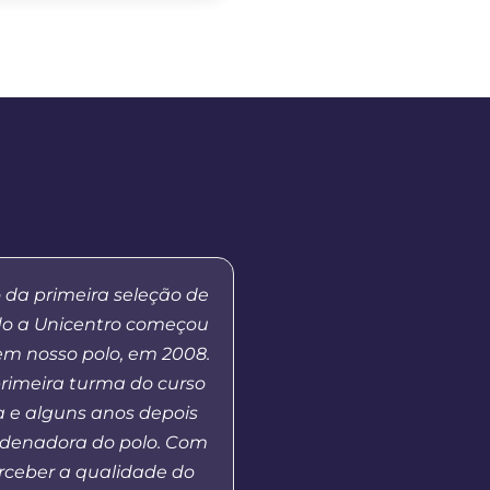
 da primeira seleção de
Já fui aluna do curs
do a Unicentro começou
Educação aqui no 
em nosso polo, em 2008.
Prudentópolis], no mo
primeira turma do curso
de MBA em Gestão Púb
 e alguns anos depois
andamento e hoje co
rdenadora do polo. Com
vejo que o polo UAB opo
erceber a qualidade do
ao ensino superior àq