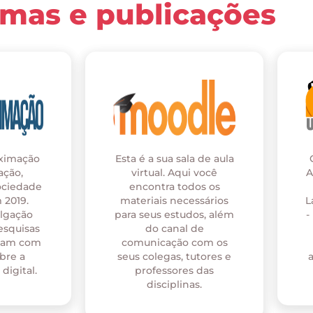
rmas e publicações
oximação
Esta é a sua sala de aula
ação,
virtual. Aqui você
A
ociedade
encontra todos os
 2019.
materiais necessários
L
ulgação
para seus estudos, além
-
esquisas
do canal de
onam com
comunicação com os
bre a
seus colegas, tutores e
digital.
professores das
disciplinas.