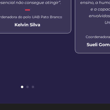
esencial não consegue atingir”.
ensino, a hum
e a capac
envolvido
rdenadora do polo UAB Pato Branco
Un
Kelvin Silva
Coordenadora
Sueli Gom