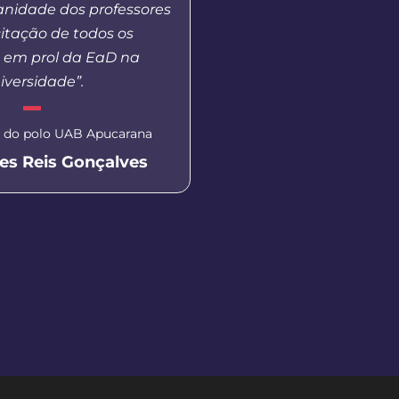
anidade dos professores
que muitas vezes nã
itação de todos os
estar dentro de uma 
s em prol da EaD na
publica, gratuita e d
iversidade”.
Secretária de Educação de 
 do polo UAB Apucarana
Aluna EaD Unicentro
es Reis Gonçalves
Eliane Dal P