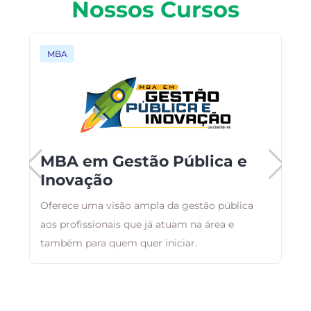
Nossos Cursos
MBA
MBA em Gestão Pública e
Inovação
Oferece uma visão ampla da gestão pública
F
aos profissionais que já atuam na área e
p
também para quem quer iniciar.
c
e