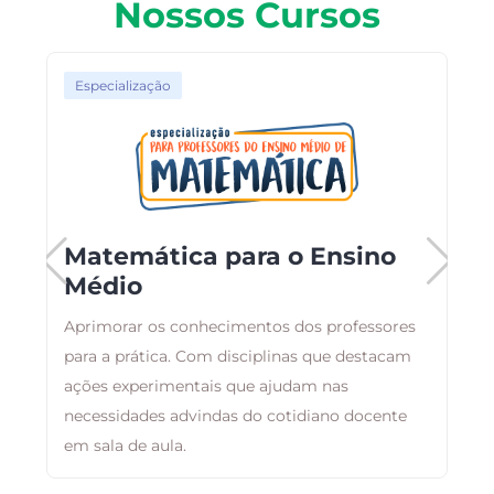
Nossos Cursos
Especialização
Matemática para o Ensino
Médio
Aprimorar os conhecimentos dos professores
O
para a prática. Com disciplinas que destacam
a
ações experimentais que ajudam nas
a
necessidades advindas do cotidiano docente
i
em sala de aula.
á