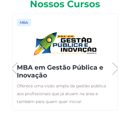
Nossos Cursos
MBA
MBA em Gestão Pública e
Inovação
ai
Oferece uma visão ampla da gestão pública
A
aos profissionais que já atuam na área e
a
o
também para quem quer iniciar.
g
a