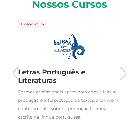
Nossos Cursos
Licenciatura
Letras Português e
Literaturas
Formar profissionais aptos para com a leitura,
O
produção e interpretação de textos e também
a
conhecimento sobre a produção literária
a
escrita na língua portuguesa.
i
á