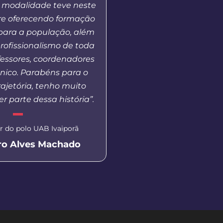
 modalidade teve neste
que muitas vezes nã
re oferecendo formação
estar dentro de uma 
para a população, além
publica, gratuita e d
profissionalismo de toda
fessores, coordenadores
Secretária de Educação de 
cnico. Parabéns para o
Aluna EaD Unicentro
ajetória, tenho muito
Eliane Dal P
er parte dessa história”.
 do polo UAB Ivaiporã
ro Alves Machado