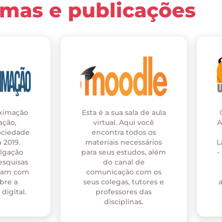
rmas e publicações
oximação
Esta é a sua sala de aula
ação,
virtual. Aqui você
A
ociedade
encontra todos os
 2019.
materiais necessários
L
ulgação
para seus estudos, além
-
esquisas
do canal de
onam com
comunicação com os
bre a
seus colegas, tutores e
digital.
professores das
disciplinas.