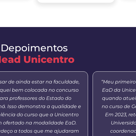
Depoimentos
ead Unicentro
sar de ainda estar na faculdade,
“Meu primeiro
iquei bem colocada no concurso
EaD da Unicen
ara professores do Estado do
quando atuei
á. Isso demonstra a qualidade e
no curso de Ge
lência do curso que a Unicentro
Em 2023, re
 ofertado na modalidade EaD.
Universid
adeço a todos que me ajudaram
coordenado