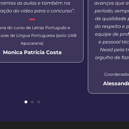
rantes as aulas e também na
avanços que a
ação do vídeo para o concurso”.
período, semp
de qualidade 
do respeito e 
una do curso de Letras Português e
equipe de pro
aturas de Língua Portuguesa (polo UAB
e pessoal té
Apucarana)
Nead pela tr
Monica Patricia Costa
orgulho de faz
Coordenador
Alessand