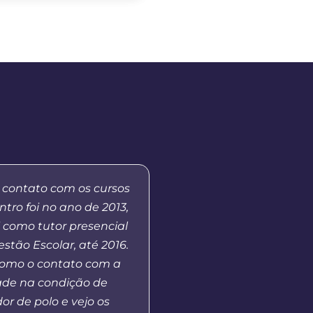
 contato com os cursos
Já fui aluna do curs
tro foi no ano de 2013,
Educação aqui no 
 como tutor presencial
Prudentópolis], no mo
stão Escolar, até 2016.
de MBA em Gestão Púb
tomo o contato com a
andamento e hoje co
ade na condição de
vejo que o polo UAB opo
r de polo e vejo os
ao ensino superior àq