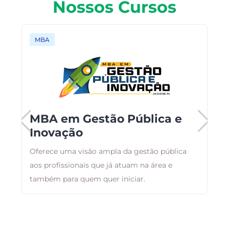
Nossos Cursos
MBA
o
MBA em Gestão Pública e
Inovação
Oferece uma visão ampla da gestão pública
T
aos profissionais que já atuam na área e
c
as
também para quem quer iniciar.
E