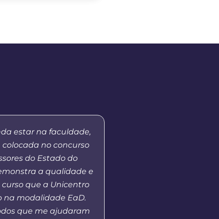
nda estar na faculdade,
“Eu sou paratleta e 
m colocada no concurso
graduação na modalid
ssores do Estado do
a Distância está me 
demonstra a qualidade e
disponibilidade de hor
 curso que a Unicentro
muito interessante,
o na modalidade EaD.
competições dentro e f
odos que me ajudaram
além de um tempo neces