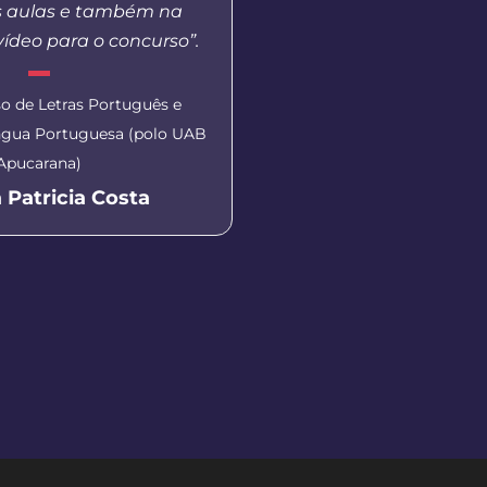
s aulas e também na
treinamento
ídeo para o concurso”.
Aluna do curso de Pedag
o de Letras Português e
Prudentópoli
íngua Portuguesa (polo UAB
Isabella Ca
Apucarana)
 Patricia Costa