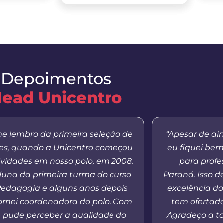
Depoimentos
ead Unicentro
e lembro da primeira seleção de
“Apesar de ai
res, quando a Unicentro começou
eu fiquei be
ividades em nosso polo, em 2008.
para profe
aluna da primeira turma do curso
Paraná. Isso 
Pedagogia e alguns anos depois
excelência do
ornei coordenadora do polo. Com
tem ofertad
o, pude perceber a qualidade do
Agradeço a t