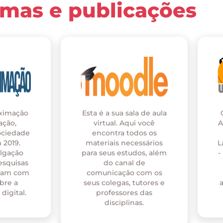
rmas e publicações
oximação
Esta é a sua sala de aula
ação,
virtual. Aqui você
A
ociedade
encontra todos os
 2019.
materiais necessários
L
ulgação
para seus estudos, além
-
esquisas
do canal de
onam com
comunicação com os
bre a
seus colegas, tutores e
digital.
professores das
disciplinas.