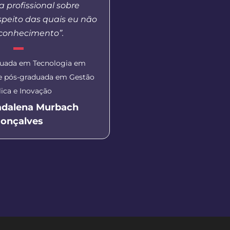
 profissional sobre
durantes as aulas 
speito das quais eu não
gravação do vídeo para
 conhecimento”.
Aluna do curso de Letra
duada em Tecnologia em
Literaturas de Língua Port
 e pós-graduada em Gestão
Apucarana)
ica e Inovação
Monica Patrici
adalena Murbach
onçalves