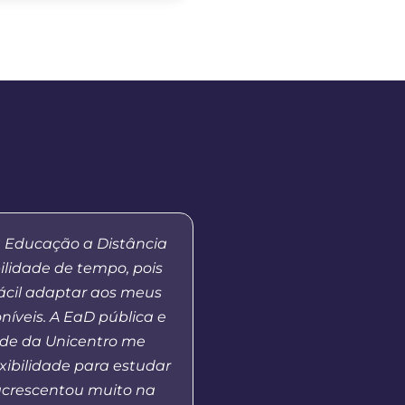
a Educação a Distância
“Apesar de ainda estar
ilidade de tempo, pois
eu fiquei bem colocad
fácil adaptar aos meus
para professores do
níveis. A EaD pública e
Paraná. Isso demonstra
de da Unicentro me
excelência do curso qu
lexibilidade para estudar
tem ofertado na moda
crescentou muito na
Agradeço a todos que