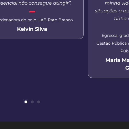
esencial não consegue atingir”.
minha vida
situações a re
tinha
rdenadora do polo UAB Pato Branco
Kelvin Silva
Egressa, gra
Gestão Pública
Públ
Maria M
G