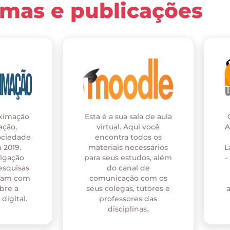
rmas e publicações
oximação
Esta é a sua sala de aula
ação,
virtual. Aqui você
A
ociedade
encontra todos os
 2019.
materiais necessários
L
ulgação
para seus estudos, além
-
esquisas
do canal de
onam com
comunicação com os
bre a
seus colegas, tutores e
digital.
professores das
disciplinas.