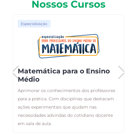
Nossos Cursos
Especialização
Matemática para o Ensino
Médio
ar
Aprimorar os conhecimentos dos professores
B
,
para a prática. Com disciplinas que destacam
a
ações experimentais que ajudam nas
d
a
necessidades advindas do cotidiano docente
em sala de aula.