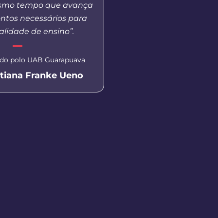
esmo tempo que avança
me tornei coordenadora
ntos necessários para
isso, pude perceber a
lidade de ensino”.
ensino, a humanidade d
e a capacitação de
envolvidos em prol
do polo UAB Guarapuava
Universidad
atiana Franke Ueno
Coordenadora do polo U
Sueli Gomes Reis 