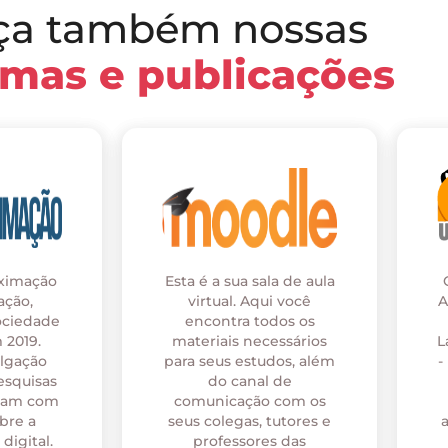
ça também nossas
rmas e publicações
oximação
Esta é a sua sala de aula
ação,
virtual. Aqui você
A
ociedade
encontra todos os
 2019.
materiais necessários
L
ulgação
para seus estudos, além
-
esquisas
do canal de
onam com
comunicação com os
bre a
seus colegas, tutores e
digital.
professores das