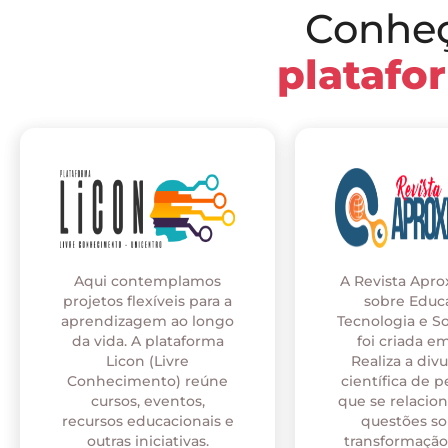
Conhe
platafo
Aqui contemplamos
A Revista Apr
projetos flexíveis para a
sobre Educ
aprendizagem ao longo
Tecnologia e S
da vida. A plataforma
foi criada em
Licon (Livre
Realiza a div
Conhecimento) reúne
científica de p
cursos, eventos,
que se relaci
recursos educacionais e
questões so
outras iniciativas.
transformação 