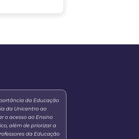
mportância da Educação
“Eu me lembro da prime
ia da Unicentro ao
tutores, quando a Unic
r o acesso ao Ensino
as atividades em nosso 
ico, além de priorizar a
Fui aluna da primeira 
rofessores da Educação
de Pedagogia e alguns