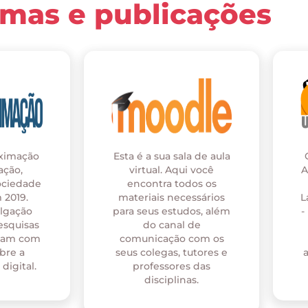
rmas e publicações
oximação
Esta é a sua sala de aula
ação,
virtual. Aqui você
A
ociedade
encontra todos os
 2019.
materiais necessários
L
ulgação
para seus estudos, além
-
esquisas
do canal de
onam com
comunicação com os
bre a
seus colegas, tutores e
digital.
professores das
disciplinas.