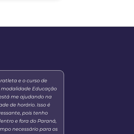
ratleta e o curso de
“Meu primeiro contato 
 modalidade Educação
EaD da Unicentro foi n
 está me ajudando na
quando atuei como tut
ade de horário. Isso é
no curso de Gestão Esco
ressante, pois tenho
Em 2023, retomo o co
entro e fora do Paraná,
Universidade na co
mpo necessário para os
coordenador de polo