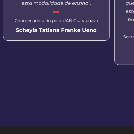
esta modalidade de ensino”.
que
est
pu
Coordenadora do polo UAB Guarapuava
Scheyla Tatiana Franke Ueno
Secr