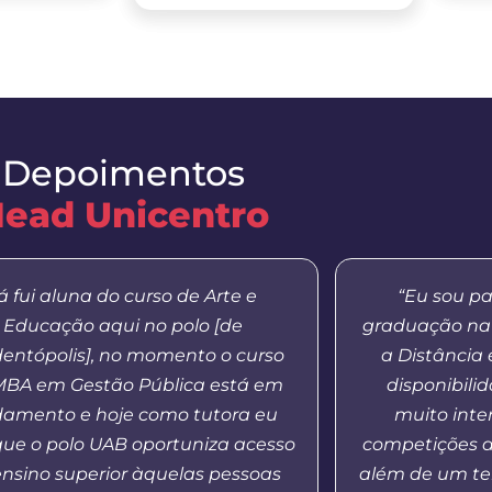
Depoimentos
ead Unicentro
á fui aluna do curso de Arte e
“Eu sou pa
Educação aqui no polo [de
graduação na
entópolis], no momento o curso
a Distância
MBA em Gestão Pública está em
disponibilid
amento e hoje como tutora eu
muito inte
que o polo UAB oportuniza acesso
competições d
ensino superior àquelas pessoas
além de um te