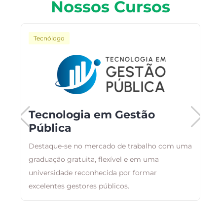
Nossos Cursos
Tecnólogo
Tecnologia em Gestão
Pública
C
Destaque-se no mercado de trabalho com uma
p
graduação gratuita, flexível e em uma
n
universidade reconhecida por formar
d
excelentes gestores públicos.