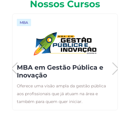
Nossos Cursos
MBA
o
MBA em Gestão Pública e
Inovação
Oferece uma visão ampla da gestão pública
O
aos profissionais que já atuam na área e
c
também para quem quer iniciar.
c
n