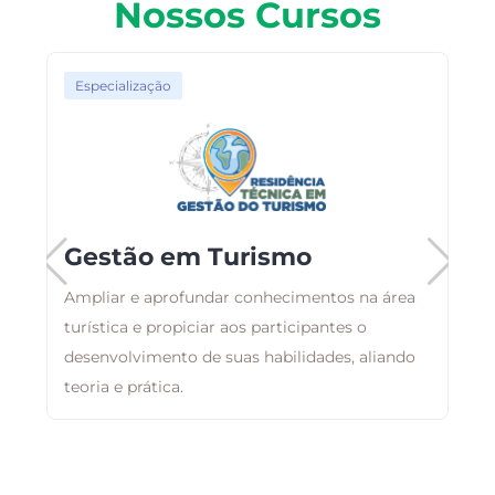
Nossos Cursos
Especialização
o
Gestão em Turismo
Ampliar e aprofundar conhecimentos na área
turística e propiciar aos participantes o
A
desenvolvimento de suas habilidades, aliando
p
as
teoria e prática.
h
g
d