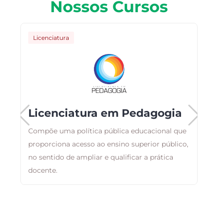
Nossos Cursos
Licenciatura
Licenciatura em Pedagogia
Compõe uma política pública educacional que
ma
proporciona acesso ao ensino superior público,
A
no sentido de ampliar e qualificar a prática
p
docente.
a
n
e