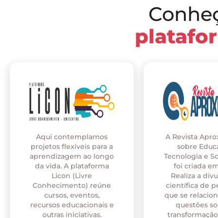
Conhe
platafo
Aqui contemplamos
A Revista Apr
projetos flexíveis para a
sobre Educ
aprendizagem ao longo
Tecnologia e S
da vida. A plataforma
foi criada em
Licon (Livre
Realiza a div
Conhecimento) reúne
científica de p
cursos, eventos,
que se relaci
recursos educacionais e
questões so
outras iniciativas.
transformação 