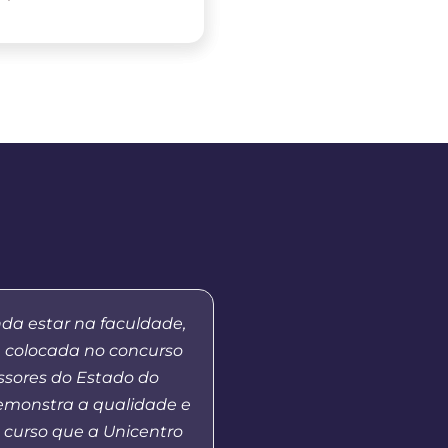
nda estar na faculdade,
“Ressalto a importânci
m colocada no concurso
a Distância da Uni
ssores do Estado do
democratizar o acess
demonstra a qualidade e
Superior público, além 
 curso que a Unicentro
formação de professore