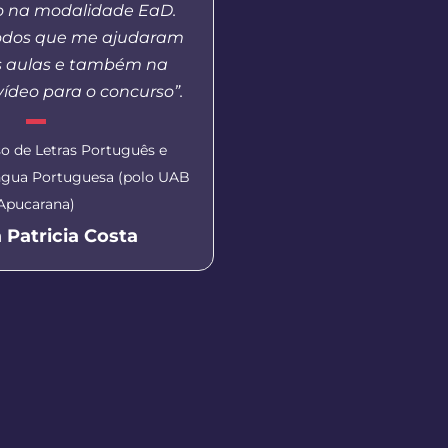
o na modalidade EaD.
Básica, ao mesmo tem
odos que me ajudaram
em outros pontos nece
s aulas e também na
esta modalidade de
ídeo para o concurso”.
Coordenadora do polo U
o de Letras Português e
Scheyla Tatiana F
íngua Portuguesa (polo UAB
Apucarana)
 Patricia Costa