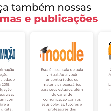
ça também nossas
rmas e publicações
oximação
Esta é a sua sala de aula
ação,
virtual. Aqui você
A
ociedade
encontra todos os
 2019.
materiais necessários
L
ulgação
para seus estudos, além
-
esquisas
do canal de
onam com
comunicação com os
bre a
seus colegas, tutores e
digital.
professores das