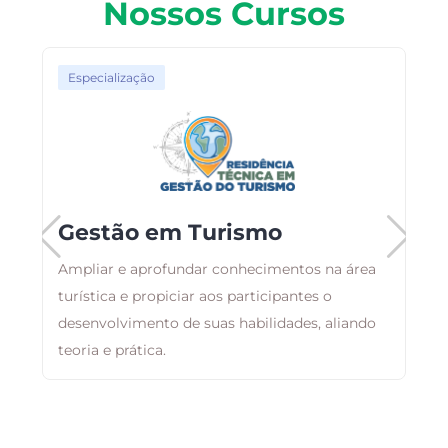
Nossos Cursos
Especialização
Gestão em Turismo
Ampliar e aprofundar conhecimentos na área
ma
turística e propiciar aos participantes o
O
desenvolvimento de suas habilidades, aliando
d
teoria e prática.
a
a
e